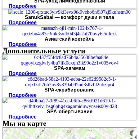
SPA-уход лимфодренажный
Подробнее
SanukSabai — комфорт души и тела
Подробнее
Азиатский коктейль
Подробнее
Дополнительные услуги
SPA-хаммам
Подробнее
SPA-скрабирование
Подробнее
SPA-обертывание
Подробнее
Мы на карте
Sanuksabai Asian SPA village
Спа-салон в Москве